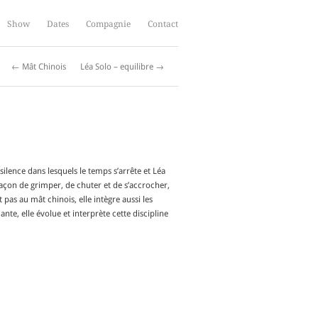
Show
Dates
Compagnie
Contact
← Mât Chinois
Léa Solo – equilibre →
lence dans lesquels le temps s’arrête et Léa
 façon de grimper, de chuter et de s’accrocher,
t pas au mât chinois, elle intègre aussi les
te, elle évolue et interprète cette discipline