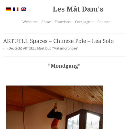
Les Mât Dam's
Welcome
Show
Tourdates
Compagnie
Contact
AKTUELL Spaces – Chinese Pole – Lea Solo
← (Deutsch) AKTUELL Mast Duo “Metamorphose”
“Mondgang”