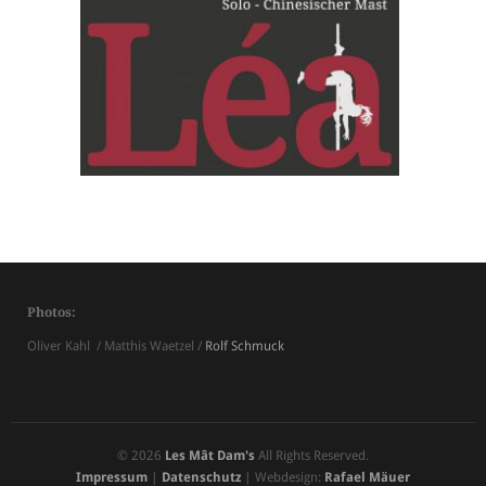
Léa Solo – chinese pole
Photos:
Oliver Kahl / Matthis Waetzel /
Rolf Schmuck
© 2026
Les Mât Dam's
All Rights Reserved.
Impressum
|
Datenschutz
| Webdesign:
Rafael Mäuer