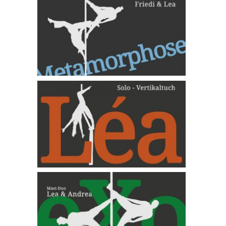
(Deutsch) AKTUELL Mast Duo “Metamorphose”
tissue
AKTUELL – Mast Duo “eXo”