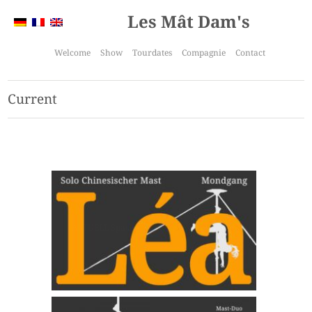
Les Mât Dam's
Welcome
Show
Tourdates
Compagnie
Contact
Current
AKTUELL Spaces – Chinese Pole – Lea Solo